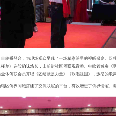
轮番登台，为现场观众呈现了一场精彩纷呈的视听盛宴。双莲
梦》选段韵味悠长，山前街社区侨联观音拳、电吹管独奏《我们的
后全体侨联会员齐唱《团结就是力量》《歌唱祖国》，激昂的歌
区侨界同胞搭建了交流联谊的平台，有效增进了侨界情谊、凝