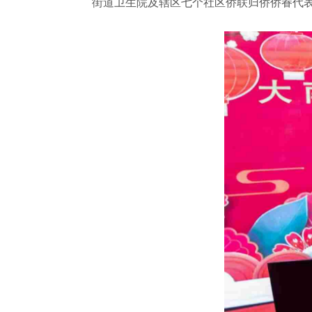
街道卫生院及辖区七个社区侨联归侨侨眷代表