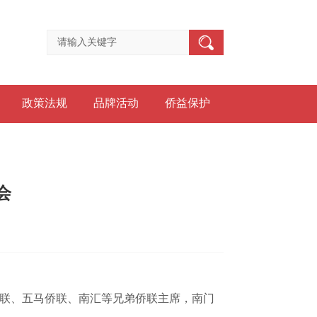
政策法规
品牌活动
侨益保护
会
联、五马侨联、南汇等兄弟侨联主席，南门