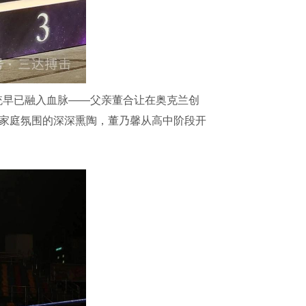
早已融入血脉——父亲董合让在奥克兰创
受家庭氛围的深深熏陶，董乃馨从高中阶段开