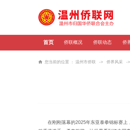
首页
侨联概况
侨联动态
侨
您当前的位置 ：
温州市侨联
->
侨界风采
-
在刚刚落幕的2025年东亚泰拳锦标赛上