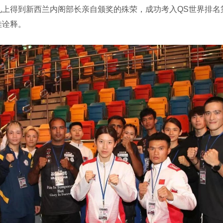
上得到新西兰内阁部长亲自颁奖的殊荣，成功考入QS世界排名
佳诠释。