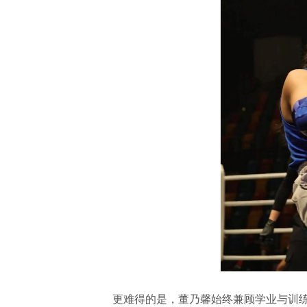
更难得的是，董乃馨始终兼顾学业与训练：