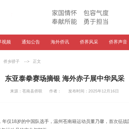
界视频
通知公告
海外侨讯
侨界风采
侨界声音
>
侨乡骄子
-->
正文
东亚泰拳赛场摘银 海外赤子展中华风采
来源：苍南县侨联
作者：
发布时间：2025年12月16日
，年仅18岁的中国队选手，温州苍南籍运动员董乃馨，首次征战