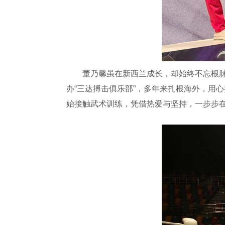
董乃馨虽在新西兰成长，却始终不忘根脉、
办“三达搏击俱乐部”，多年来扎根海外，用
始接触武术训练，凭借热爱与坚持，一步步