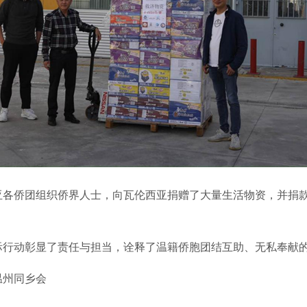
侨团组织侨界人士，向瓦伦西亚捐赠了大量生活物资，并捐款1
行动彰显了责任与担当，诠释了温籍侨胞团结互助、无私奉献
州同乡会