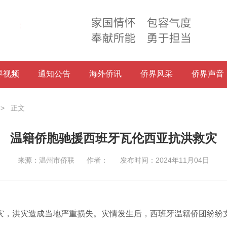
界视频
通知公告
海外侨讯
侨界风采
侨界声音
->
正文
温籍侨胞驰援西班牙瓦伦西亚抗洪救灾
来源：温州市侨联
作者：
发布时间：2024年11月04日
灾，洪灾造成当地严重损失。灾情发生后，西班牙温籍侨团纷纷