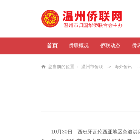
首页
侨联概况
侨联动态
侨
您当前的位置 ：
温州市侨联
->
海外侨讯
-
10月30日，西班牙瓦伦西亚地区突遭洪