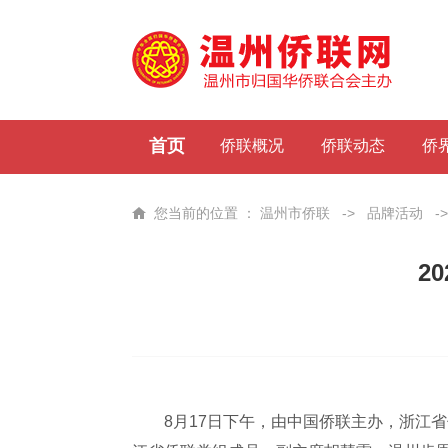
首页
侨联概况
侨联动态
侨
您当前的位置 ：
温州市侨联
->
品牌活动
-
2
8月17日下午，由中国侨联主办，浙江省侨