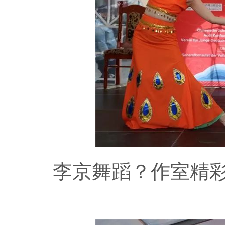
李京舞蹈？作室精彩演