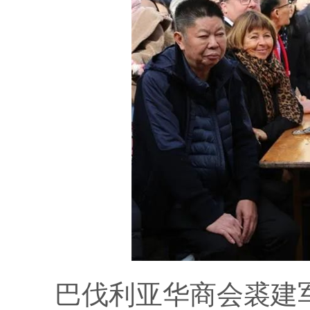
巴伐利亚华商会裘建军会