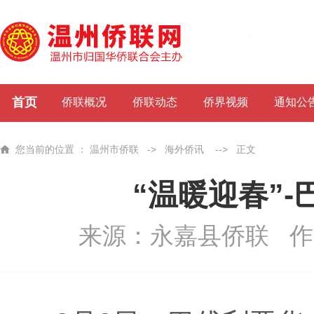
首页
侨联概况
侨联动态
侨界视频
通知公
您当前的位置 ：
温州市侨联
->
海外侨讯
-->
正文
“温暖迎春”
来源：永嘉县侨联
作