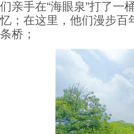
们亲手在“海眼泉”打了一
忆；在这里，他们漫步百年
条桥；