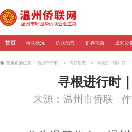
首页
侨联概况
侨联动态
侨界视频
通知公
您当前的位置 ：
温州市侨联
->
侨联动态
->
高校侨（留）联
-
寻根进行时｜
来源：温州市侨联
作