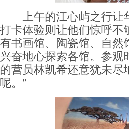
上午的江心屿之行让华
打卡体验则让他们惊呼不
有书画馆、陶瓷馆、自然
兴奋地心探索各馆。参观
的营员林凯希还意犹未尽
呢。”